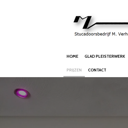
Ga
direct
naar
de
hoofdinhoud
HOME
GLAD PLEISTERWERK
PRIJZEN
CONTACT